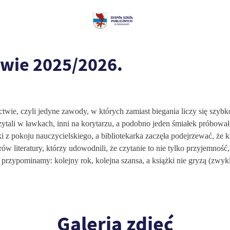
twie 2025/2026.
twie, czyli jedyne zawody, w których zamiast biegania liczy się szyb
 czytali w ławkach, inni na korytarzu, a podobno jeden śmiałek próbowa
ki z pokoju nauczycielskiego, a bibliotekarka zaczęła podejrzewać, że
 literatury, którzy udowodnili, że czytanie to nie tylko przyjemność, a
przypominamy: kolejny rok, kolejna szansa, a książki nie gryzą (zwykl
Galeria zdjęć