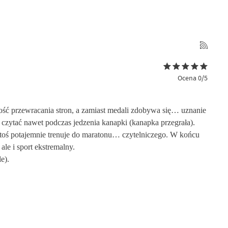
Ocena 0/5
kość przewracania stron, a zamiast medali zdobywa się… uznanie
ł czytać nawet podczas jedzenia kanapki (kanapka przegrała).
 ktoś potajemnie trenuje do maratonu… czytelniczego. W końcu
le i sport ekstremalny.
e).