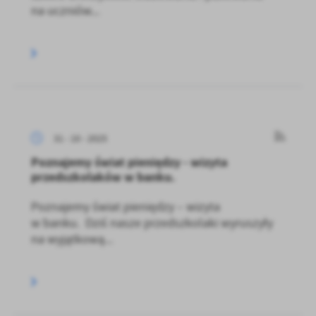
na uczniów...
31 - 10 - 2025
Poznajemy świat pieniędzy - wizyta
przedszkolaków w banku.
Poznajemy świat pieniędzy – wizyta
w banku. Dziś nasze przedszkolaki wyruszyły
na wyjątkową...